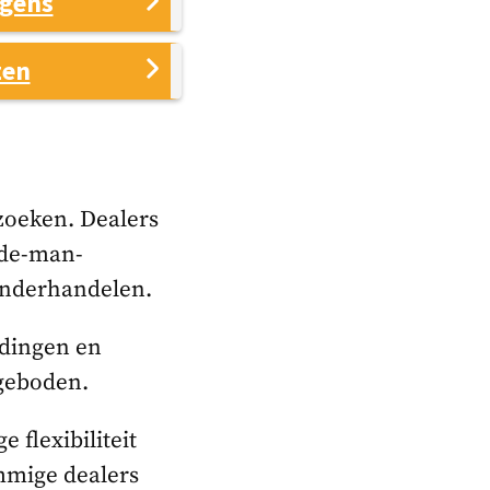
agens
zen
 zoeken. Dealers
-de-man-
onderhandelen.
edingen en
geboden.
 flexibiliteit
mmige dealers