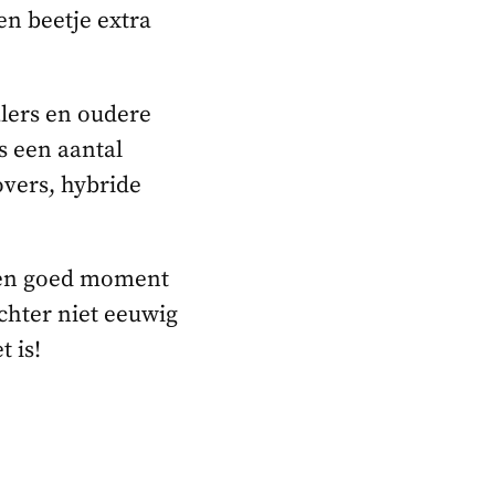
en beetje extra
lers en oudere
s een aantal
overs, hybride
 een goed moment
chter niet eeuwig
 is!