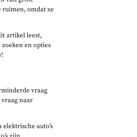
te ruimen, omdat ze
t artikel leest,
 zoeken en opties
e!
erminderde vraag
e vraag naar
n elektrische auto’s
o’s zijn