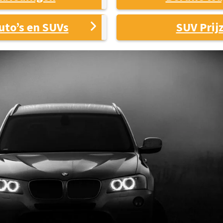
uto’s en SUVs
SUV Prij