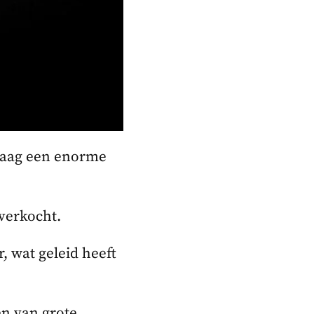
ndaag een enorme
verkocht.
, wat geleid heeft
en van grote