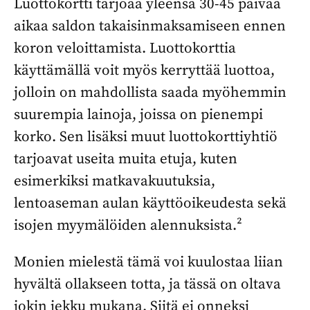
Luottokortti tarjoaa yleensä 30-45 päivää
aikaa saldon takaisinmaksamiseen ennen
koron veloittamista. Luottokorttia
käyttämällä voit myös kerryttää luottoa,
jolloin on mahdollista saada myöhemmin
suurempia lainoja, joissa on pienempi
korko. Sen lisäksi muut luottokorttiyhtiö
tarjoavat useita muita etuja, kuten
esimerkiksi matkavakuutuksia,
lentoaseman aulan käyttöoikeudesta sekä
isojen myymälöiden alennuksista.²
Monien mielestä tämä voi kuulostaa liian
hyvältä ollakseen totta, ja tässä on oltava
jokin jekku mukana. Siitä ei onneksi