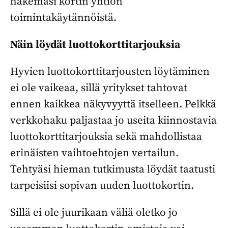
hakemasi kortin yhtiön
toimintakäytännöistä.
Näin löydät luottokorttitarjouksia
Hyvien luottokorttitarjousten löytäminen
ei ole vaikeaa, sillä yritykset tahtovat
ennen kaikkea näkyvyyttä itselleen. Pelkkä
verkkohaku paljastaa jo useita kiinnostavia
luottokorttitarjouksia sekä mahdollistaa
erinäisten vaihtoehtojen vertailun.
Tehtyäsi hieman tutkimusta löydät taatusti
tarpeisiisi sopivan uuden luottokortin.
Sillä ei ole juurikaan väliä oletko jo