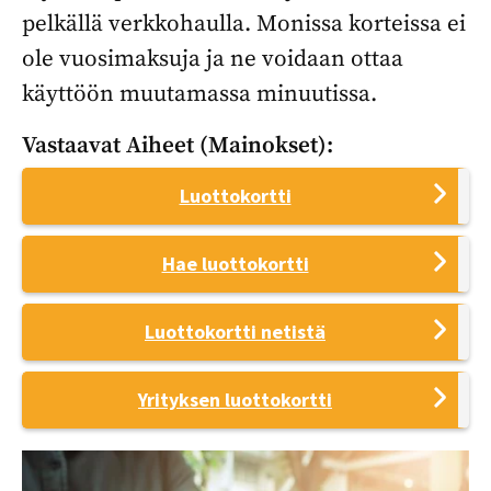
pelkällä verkkohaulla. Monissa korteissa ei
ole vuosimaksuja ja ne voidaan ottaa
käyttöön muutamassa minuutissa.
Vastaavat Aiheet (mainokset):
Luottokortti
Hae luottokortti
Luottokortti netistä
Yrityksen luottokortti