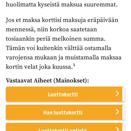
huolimatta kyseistä maksua suuremmat.
Jos et maksa korttisi maksuja eräpäivään
mennessä, niin korkoa saatetaan
tosiaankin periä melkoinen summa.
Tämän voi kuitenkin välttää ostamalla
varojensa mukaan ja muistamalla maksaa
kortin velat joka kuussa.³
Vastaavat Aiheet (mainokset):
Luottokortti
Hae luottokortti
Luottokortti netistä