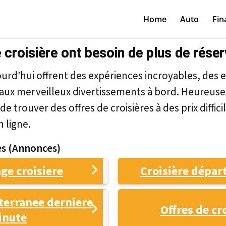
Home
Auto
Fin
 croisière ont besoin de plus de rése
jourd’hui offrent des expériences incroyables, des 
 aux merveilleux divertissements à bord. Heureuse
e trouver des offres de croisières à des prix diffici
 ligne.
s (Annonces)
ge croisiere
Croisière départ
terranee derniere
Offres de cr
inute