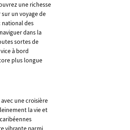
couvrez une richesse
er sur un voyage de
c national des
naviguer dans la
outes sortes de
rvice à bord
core plus longue
) avec une croisière
pleinement la vie et
s caribéennes
re vibrante parmi