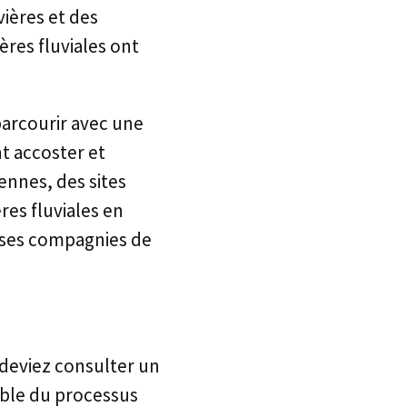
ières et des
ères fluviales ont
parcourir avec une
t accoster et
ennes, des sites
res fluviales en
uses compagnies de
s deviez consulter un
mble du processus