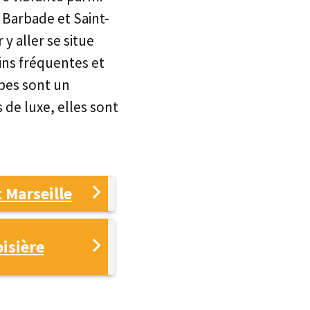
a Barbade et Saint-
y aller se situe
ins fréquentes et
ïbes sont un
 de luxe, elles sont
 Marseille
oisière