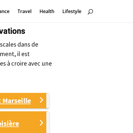
ance
Travel
Health
Lifestyle
rvations
escales dans de
ment, il est
les à croire avec une
 Marseille
oisière