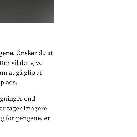
ngene. Ønsker du at
Der vil det give
m at gå glip af
 plads.
øgninger end
er tager længere
ug for pengene, er