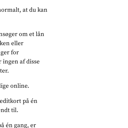
ormalt, at du kan
nsøger om et lån
nken eller
nger for
ngen af ​​disse
ter.
ige online.
reditkort på én
dt til.
å én gang, er