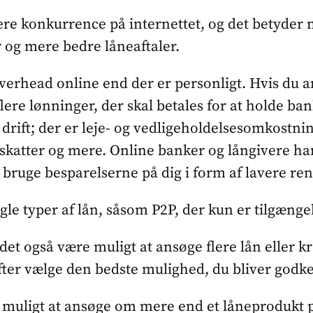
e konkurrence på internettet, og det betyder n
r og mere bedre låneaftaler.
erhead online end der er personligt. Hvis du a
flere lønninger, der skal betales for at holde ba
 drift; der er leje- og vedligeholdelsesomkostni
skatter og mere. Online banker og långivere har i
 bruge besparelserne på dig i form af lavere ren
gle typer af lån, såsom P2P, der kun er tilgængel
l det også være muligt at ansøge flere lån eller k
ter vælge den bedste mulighed, du bliver godken
 muligt at ansøge om mere end et låneprodukt p