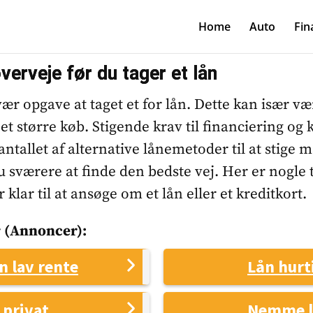
Home
Auto
Fin
verveje før du tager et lån
ær opgave at taget et for lån. Dette kan især vær
et større køb. Stigende krav til financiering og k
antallet af alternative lånemetoder til at stige 
 sværere at finde den bedste vej. Her er nogle t
 klar til at ansøge om et lån eller et kreditkort.
 (annoncer):
ån lav rente
Lån hurt
 privat
Nemme 