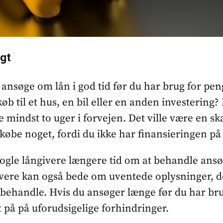
igt
ansøge om lån i god tid før du har brug for pe
køb til et hus, en bil eller en anden investering? 
 mindst to uger i forvejen. Det ville være en ska
købe noget, fordi du ikke har finansieringen på
nogle långivere længere tid om at behandle ans
ivere kan også bede om uventede oplysninger, d
 behandle. Hvis du ansøger længe før du har br
 på på uforudsigelige forhindringer.