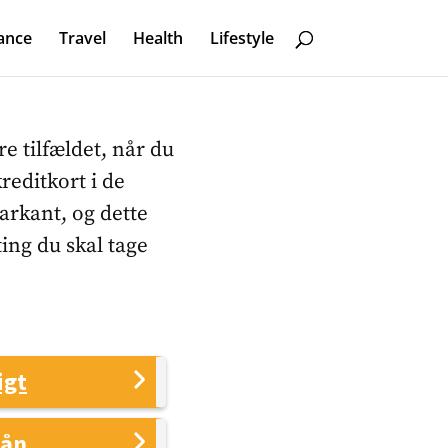
ance
Travel
Health
Lifestyle
e tilfældet, når du
reditkort i de
markant, og dette
ing du skal tage
igt
lån