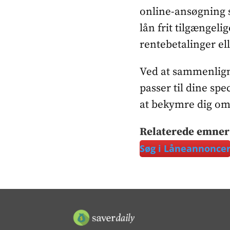
online-ansøgning s
lån frit tilgængeli
rentebetalinger ell
Ved at sammenligne
passer til dine sp
at bekymre dig om 
Relaterede emner
Søg i Låneannonce