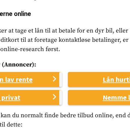
erne online
 at tage et lån til at betale for en dyr bil, eller
ditkort til at foretage kontaktløse betalinger, er 
 online-research først.
 (annoncer):
ån lav rente
Lån hurt
 privat
Nemme 
kan du normalt finde bedre tilbud online, end d
il dette: