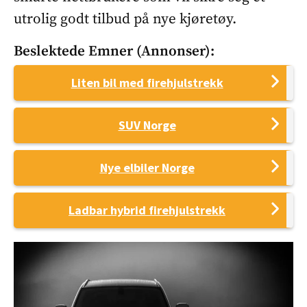
utrolig godt tilbud på nye kjøretøy.
Beslektede Emner (annonser):
Liten bil med firehjulstrekk
SUV Norge
Nye elbiler Norge
Ladbar hybrid firehjulstrekk