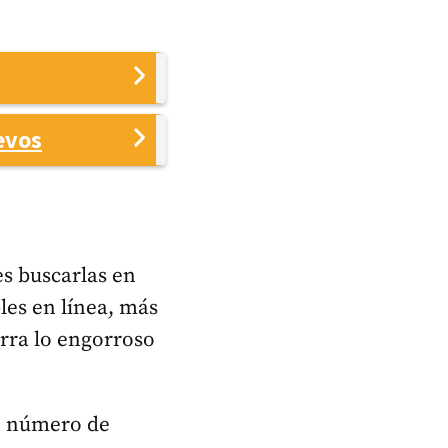
evos
es buscarlas en
les en línea, más
orra lo engorroso
n número de