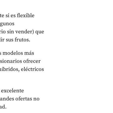
 si es flexible
lgunos
io sin vender) que
r sus frutos.
los modelos más
esionarios ofrecer
híbridos, eléctricos
 excelente
randes ofertas no
ad.