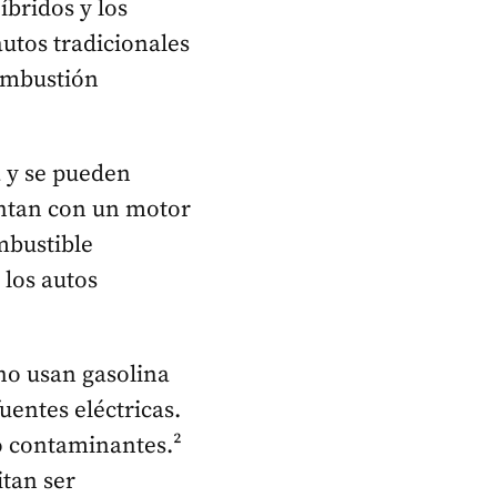
íbridos y los
autos tradicionales
combustión
 y se pueden
entan con un motor
mbustible
 los autos
 no usan gasolina
fuentes eléctricas.
o contaminantes.²
itan ser