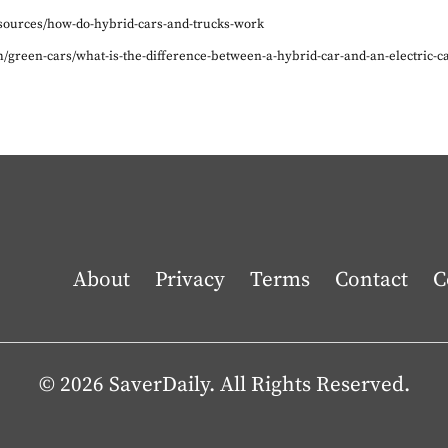
esources/how-do-hybrid-cars-and-trucks-work
m/green-cars/what-is-the-difference-between-a-hybrid-car-and-an-electric-c
About
Privacy
Terms
Contact
C
© 2026 SaverDaily. All Rights Reserved.